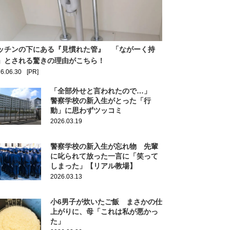
ッチンの下にある『見慣れた管』 「ながーく持
」とされる驚きの理由がこちら！
6.06.30
[PR]
「全部外せと言われたので…」
警察学校の新入生がとった「行
動」に思わずツッコミ
2026.03.19
警察学校の新入生が忘れ物 先輩
に叱られて放った一言に「笑って
しまった」【リアル教場】
2026.03.13
小6男子が炊いたご飯 まさかの仕
上がりに、母「これは私が悪かっ
た」