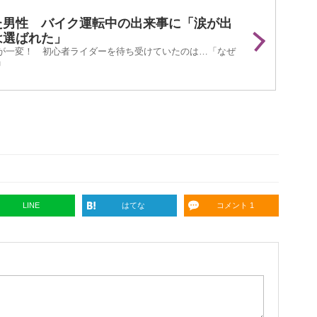
た男性 バイク運転中の出来事に「涙が出
は選ばれた」
が一変！ 初心者ライダーを待ち受けていたのは…「なぜ
」
LINE
はてな
コメント 1