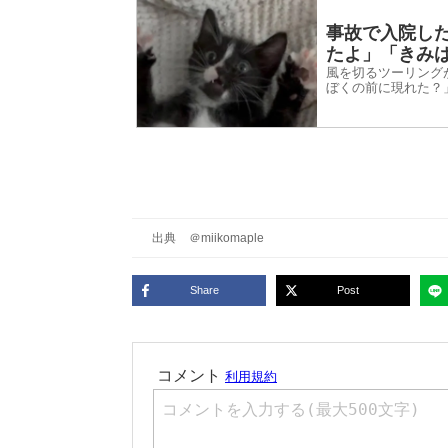
事故で入院し
たよ」「きみ
風を切るツーリング
ぼくの前に現れた？
出典
＠miikomaple
Share
Post