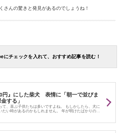
くさんの驚きと発見があるのでしょうね！
apeにチェックを入れて、おすすめ記事を読む！
00円』にした柴犬 表情に「朝一で並びま
課金する」
って、喜ぶ子供たちは多いですよね。 もしかしたら、犬に
いたい時があるのかもしれません。 年が明けたばかりの
stagramに投稿された『柴犬のお年玉作戦』が話題と...