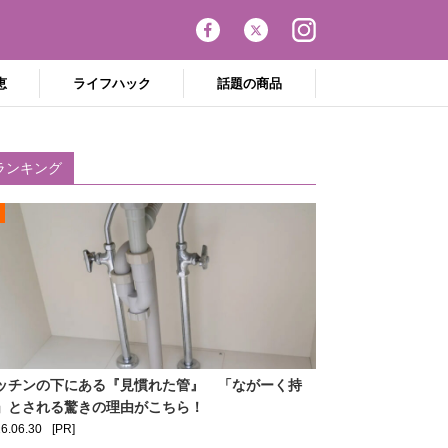
恵
ライフハック
話題の商品
ランキング
ッチンの下にある『見慣れた管』 「ながーく持
」とされる驚きの理由がこちら！
6.06.30
[PR]