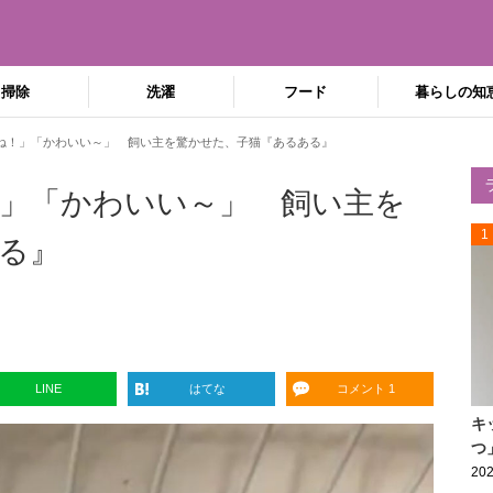
掃除
洗濯
フード
暮らしの知
ね！」「かわいい～」 飼い主を驚かせた、子猫『あるある』
」「かわいい～」 飼い主を
1
る』
LINE
はてな
コメント 1
キ
つ
202