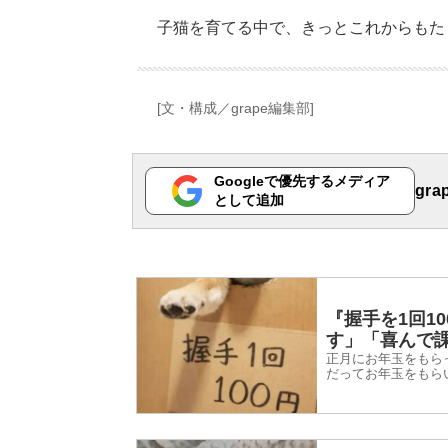
子猫を育てる中で、きっとこれからもた
[文・構成／grape編集部]
Googleで優先するメディア
gr
として追加
『握手を1回1
す」「喜んで
正月にお年玉をもら
だってお年玉をもら
2026年1月2日、In