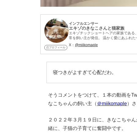
インフルエンサー
エキゾのきなこさんと猫家族
エキゾチックショートヘアの家族である
常を飼い主が発信。 温かく愛にあふれ
X：
@miikomaple
プロフィール
寝つきがよすぎて心配だわ。
そうコメントをつけて、１本の動画をTw
なこちゃんの飼い主（
＠miikomaple
）さ
２０２２年３月１９日に、きなこちゃん
緒に、子猫の子育てに奮闘中です。