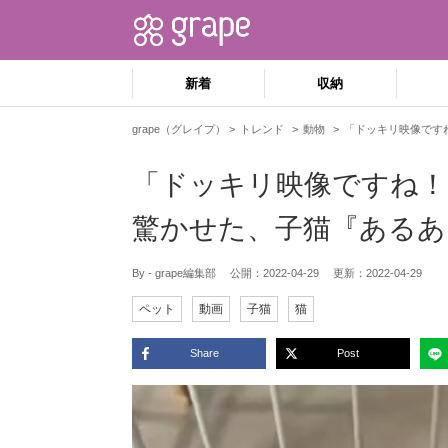
新着
収納
grape（グレイプ）
トレンド
動物
「ドッキリ映像です
「ドッキリ映像ですね！
驚かせた、子猫『あるあ
By - grape編集部
公開：
2022-04-29
更新：
2022-04-29
ペット
動画
子猫
猫
Share
Post