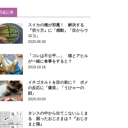
関連記事
スイカの種が邪魔！ 解決する
『切り方』に「感動」「目からウ
ロコ」
2025.06.30
「コレは不公平…」 猫とアヒル
が一緒に食事をすると？
2019.10.16
イチゴタルトを目の前に？ ポメ
の反応に「爆笑」「うひゃーの
顔」
2025.03.03
タンスの中から出てこないふくま
る 困ったおじさまは？『おじさ
まと猫』