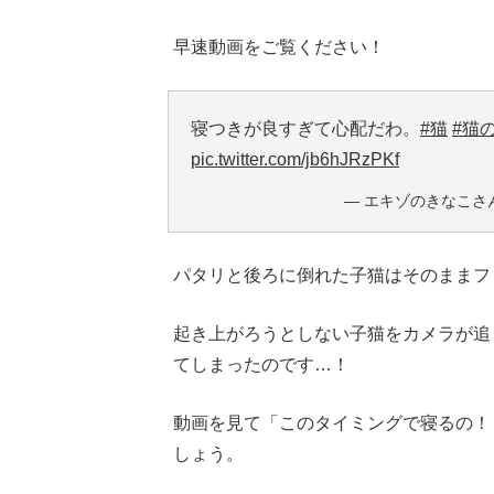
早速動画をご覧ください！
寝つきが良すぎて心配だわ。
#猫
#猫
pic.twitter.com/jb6hJRzPKf
— エキゾのきなこさん。 
パタリと後ろに倒れた子猫はそのままフ
起き上がろうとしない子猫をカメラが追
てしまったのです…！
動画を見て「このタイミングで寝るの！
しょう。