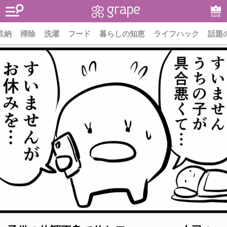
RANK
収納
掃除
洗濯
フード
暮らしの知恵
ライフハック
話題