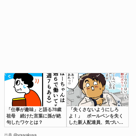
「仕事が趣味」と語る78歳
「失くさないようにしろ
祖母 続けた言葉に孫が絶
よ！」 ボールペンを失く
句したワケとは？
した新人配達員、気づいた
後の行動が？
出典
@youyakuya