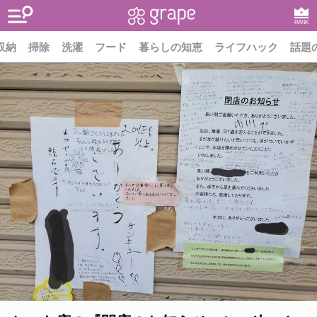
RANK
収納
掃除
洗濯
フード
暮らしの知恵
ライフハック
話題