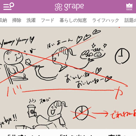
RANK
収納
掃除
洗濯
フード
暮らしの知恵
ライフハック
話題