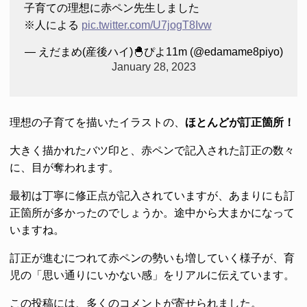
子育ての理想に赤ペン先生しました
※人による
pic.twitter.com/U7jogT8Ivw
— えだまめ(産後ハイ)🐣ぴよ11m (@edamame8piyo)
January 28, 2023
理想の子育てを描いたイラストの、
ほとんどが訂正箇所！
大きく描かれたバツ印と、赤ペンで記入された訂正の数々
に、目が奪われます。
最初は丁寧に修正点が記入されていますが、あまりにも訂
正箇所が多かったのでしょうか。途中から大まかになって
いますね。
訂正が進むにつれて赤ペンの勢いも増していく様子が、育
児の「思い通りにいかない感」をリアルに伝えています。
この投稿には、多くのコメントが寄せられました。