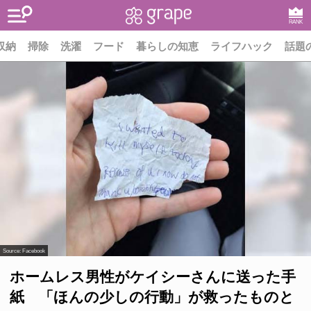
RANK
収納
掃除
洗濯
フード
暮らしの知恵
ライフハック
話題
Source:
Facebook
ホームレス男性がケイシーさんに送った手
紙 「ほんの少しの行動」が救ったものと