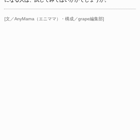
[文／AnyMama（エニママ）・構成／grape編集部]