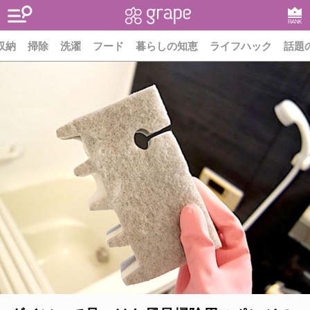
RANK
収納
掃除
洗濯
フード
暮らしの知恵
ライフハック
話題