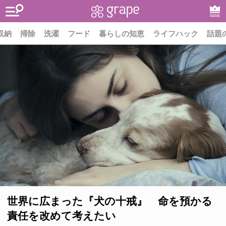
RANK
収納
掃除
洗濯
フード
暮らしの知恵
ライフハック
話題
世界に広まった『犬の十戒』 命を預かる
責任を改めて考えたい