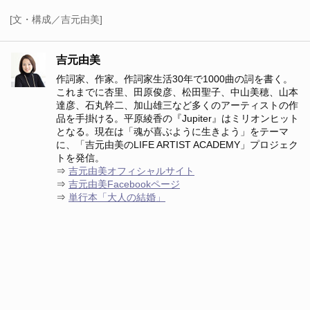
[文・構成／吉元由美]
吉元由美
作詞家、作家。作詞家生活30年で1000曲の詞を書く。
これまでに杏里、田原俊彦、松田聖子、中山美穂、山本
達彦、石丸幹二、加山雄三など多くのアーティストの作
品を手掛ける。平原綾香の『Jupiter』はミリオンヒット
となる。現在は「魂が喜ぶように生きよう」をテーマ
に、「吉元由美のLIFE ARTIST ACADEMY」プロジェク
トを発信。
⇒
吉元由美オフィシャルサイト
⇒
吉元由美Facebookページ
⇒
単行本「大人の結婚」