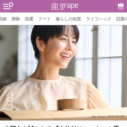
RANK
収納
掃除
洗濯
フード
暮らしの知恵
ライフハック
話題