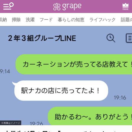
RANK
収納
掃除
洗濯
フード
暮らしの知恵
ライフハック
話題
※画像はイメージ