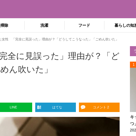
掃除
洗濯
フード
暮らしの知
た女性 「完全に見誤った」理由が？「どうしてこうなった」「ごめん吹いた」
完全に見誤った」理由が？「ど
1
ごめん吹いた」
LINE
はてな
コメント 2
キ
つ
202