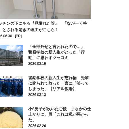
ッチンの下にある『見慣れた管』 「ながーく持
」とされる驚きの理由がこちら！
6.06.30
[PR]
「全部外せと言われたので…」
警察学校の新入生がとった「行
動」に思わずツッコミ
2026.03.19
警察学校の新入生が忘れ物 先輩
に叱られて放った一言に「笑って
しまった」【リアル教場】
2026.03.13
小6男子が炊いたご飯 まさかの仕
上がりに、母「これは私が悪かっ
た」
2026.02.26