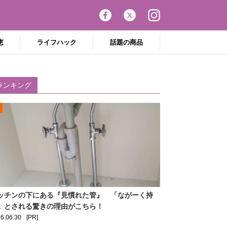
恵
ライフハック
話題の商品
ランキング
ッチンの下にある『見慣れた管』 「ながーく持
」とされる驚きの理由がこちら！
6.06.30
[PR]