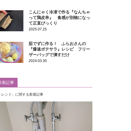
こんにゃく冷凍で作る『なんちゃ
って鶏皮串』 食感が別物になっ
て正直びっくり
2025.07.25
茹でずに作る！ ふらおさんの
『爆速ポテサラ』レシピ フリー
ザーバッグで潰すだけ
2024.03.30
新着記事
トレンド」に関する新着記事