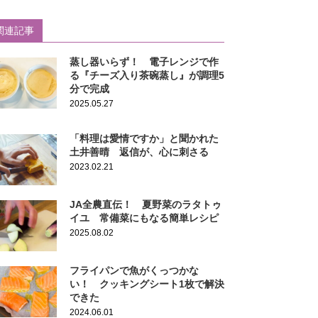
関連記事
蒸し器いらず！ 電子レンジで作
る『チーズ入り茶碗蒸し』が調理5
分で完成
2025.05.27
「料理は愛情ですか」と聞かれた
土井善晴 返信が、心に刺さる
2023.02.21
JA全農直伝！ 夏野菜のラタトゥ
イユ 常備菜にもなる簡単レシピ
2025.08.02
フライパンで魚がくっつかな
い！ クッキングシート1枚で解決
できた
2024.06.01