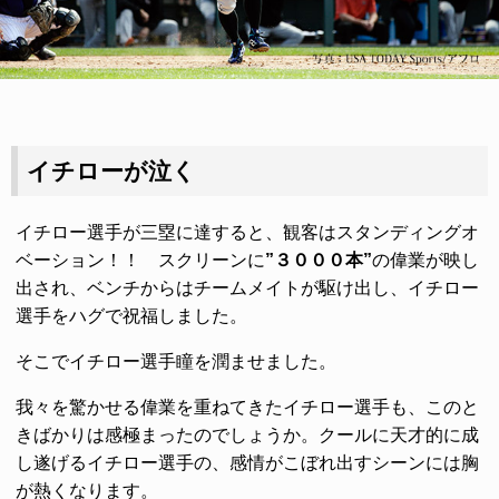
イチローが泣く
イチロー選手が三塁に達すると、観客はスタンディングオ
ベーション！！ スクリーンに
”３０００本”
の偉業が映し
出され、ベンチからはチームメイトが駆け出し、イチロー
選手をハグで祝福しました。
そこでイチロー選手瞳を潤ませました。
我々を驚かせる偉業を重ねてきたイチロー選手も、このと
きばかりは感極まったのでしょうか。クールに天才的に成
し遂げるイチロー選手の、感情がこぼれ出すシーンには胸
が熱くなります。