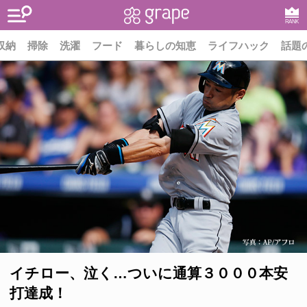
RANK
収納
掃除
洗濯
フード
暮らしの知恵
ライフハック
話題
イチロー、泣く…ついに通算３０００本安
打達成！