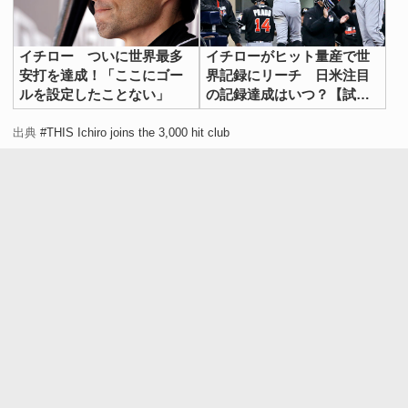
イチロー ついに世界最多
イチローがヒット量産で世
安打を達成！「ここにゴー
界記録にリーチ 日米注目
ルを設定したことない」
の記録達成はいつ？【試合
日程表】
出典
#THIS Ichiro joins the 3,000 hit club