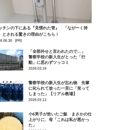
ッチンの下にある『見慣れた管』 「ながーく持
」とされる驚きの理由がこちら！
6.06.30
[PR]
「全部外せと言われたので…」
警察学校の新入生がとった「行
動」に思わずツッコミ
2026.03.19
警察学校の新入生が忘れ物 先輩
に叱られて放った一言に「笑って
しまった」【リアル教場】
2026.03.13
小6男子が炊いたご飯 まさかの仕
上がりに、母「これは私が悪かっ
た」