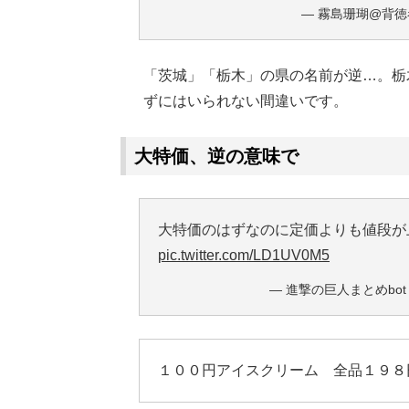
— 霧島珊瑚@背徳者 
「茨城」「栃木」の県の名前が逆…。栃
ずにはいられない間違いです。
大特価、逆の意味で
大特価のはずなのに定価よりも値段が
pic.twitter.com/LD1UV0M5
— 進撃の巨人まとめbot (@s
１００円アイスクリーム 全品１９８