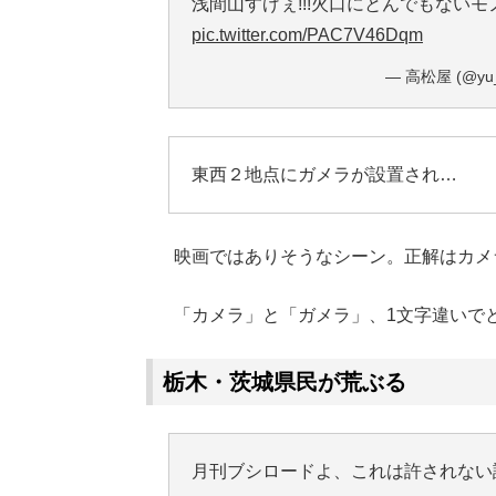
浅間山すげぇ!!!火口にとんでもないモ
pic.twitter.com/PAC7V46Dqm
— 高松屋 (@yu_
東西２地点にガメラが設置され…
映画ではありそうなシーン。正解はカメ
「カメラ」と「ガメラ」、1文字違いで
栃木・茨城県民が荒ぶる
月刊ブシロードよ、これは許されな