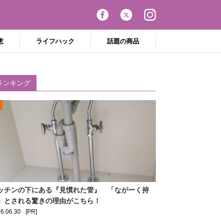
恵
ライフハック
話題の商品
ランキング
ッチンの下にある『見慣れた管』 「ながーく持
」とされる驚きの理由がこちら！
6.06.30
[PR]