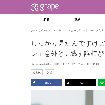
新着
収納
grape（グレイプ）
トレンド
おもしろ
しっかり見たん
しっかり見たんですけ
ン」意外と見逃す誤植が
By - grape編集部
公開：
2016-10-12
更新：
2026-04-28
まとめ
誤植
Share
Post