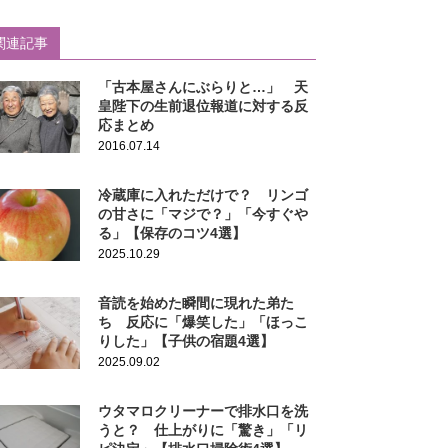
関連記事
「古本屋さんにぶらりと…」 天
皇陛下の生前退位報道に対する反
応まとめ
2016.07.14
冷蔵庫に入れただけで？ リンゴ
の甘さに「マジで？」「今すぐや
る」【保存のコツ4選】
2025.10.29
音読を始めた瞬間に現れた弟た
ち 反応に「爆笑した」「ほっこ
りした」【子供の宿題4選】
2025.09.02
ウタマロクリーナーで排水口を洗
うと？ 仕上がりに「驚き」「リ