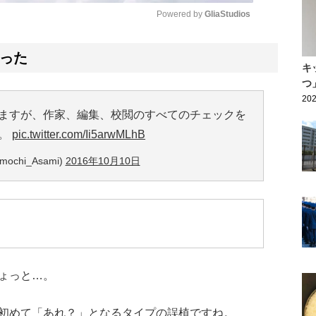
Powered by 
GliaStudios
Mute
った
キ
つ
202
ますが、作家、編集、校閲のすべてのチェックを
う。
pic.twitter.com/Ii5arwMLhB
ochi_Asami)
2016年10月10日
ょっと…。
初めて「あれ？」となるタイプの誤植ですね。