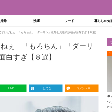
掃除
洗濯
フード
暮らしの知
ですけどねぇ 「もろちん」「ダーリン」意外と見逃す誤植が面白すぎ【８選】
どねぇ 「もろちん」「ダーリ
1
面白すぎ【８選】
LINE
はてな
コメント 0
キ
つ
202