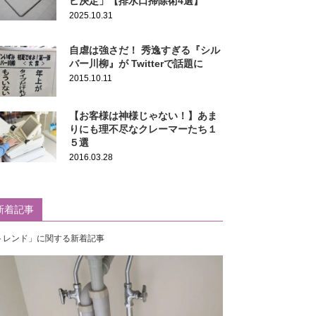
ピ決定」【排水口掃除術4選】
2025.10.31
自虐は強さだ！ 秀逸すぎる『シル
バー川柳』が Twitterで話題に
2015.10.11
【お客様は神様じゃない！】あま
りにも理不尽なクレーマーたち１
５選
2016.03.28
新着記事
トレンド」に関する新着記事