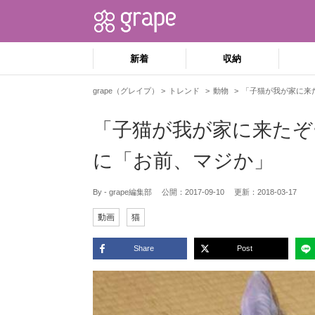
新着
収納
grape（グレイプ）
トレンド
動物
「子猫が我が家に来
「子猫が我が家に来たぞ
に「お前、マジか」
By - grape編集部
公開：
2017-09-10
更新：
2018-03-17
動画
猫
Share
Post