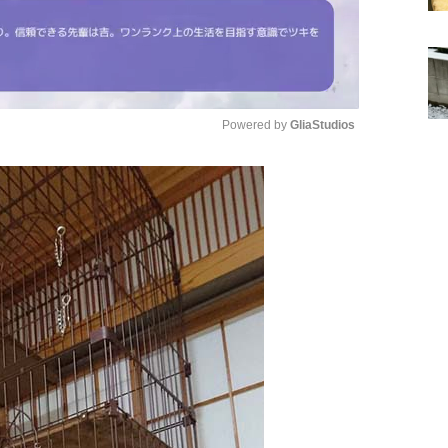
Powered by 
GliaStudios
Mute