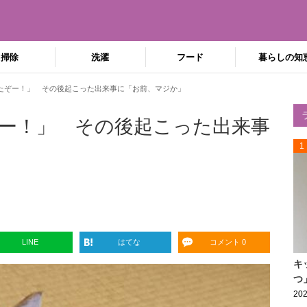
掃除
洗濯
フード
暮らしの知
たぞー！」 その後起こった出来事に「お前、マジか」
ー！」 その後起こった出来事
1
LINE
はてな
コメント 0
キ
つ
202