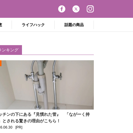
恵
ライフハック
話題の商品
ランキング
ッチンの下にある『見慣れた管』 「ながーく持
」とされる驚きの理由がこちら！
6.06.30
[PR]