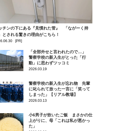
ッチンの下にある『見慣れた管』 「ながーく持
」とされる驚きの理由がこちら！
6.06.30
[PR]
「全部外せと言われたので…」
警察学校の新入生がとった「行
動」に思わずツッコミ
2026.03.19
警察学校の新入生が忘れ物 先輩
に叱られて放った一言に「笑って
しまった」【リアル教場】
2026.03.13
小6男子が炊いたご飯 まさかの仕
上がりに、母「これは私が悪かっ
た」