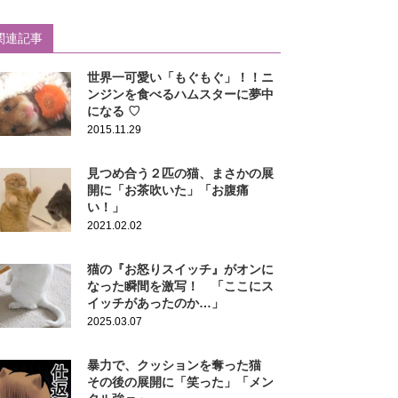
関連記事
世界一可愛い「もぐもぐ」！！ニ
ンジンを食べるハムスターに夢中
になる ♡
2015.11.29
見つめ合う２匹の猫、まさかの展
開に「お茶吹いた」「お腹痛
い！」
2021.02.02
猫の『お怒りスイッチ』がオンに
なった瞬間を激写！ 「ここにス
イッチがあったのか…」
2025.03.07
暴力で、クッションを奪った猫
その後の展開に「笑った」「メン