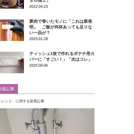
タル強ェ」
2022.04.23
豚肉で巻いたモノに「これは新発
明」 ご飯が何杯あっても足りな
い一品が？
2025.01.28
ティッシュ1枚で作れるポテチ用カ
バーに「すごい！」「次はコレ」
2025.08.06
新着記事
トレンド」に関する新着記事