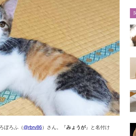
ろぼろふ（
@rbrv86
）さん。『
みょうが
』と名付け