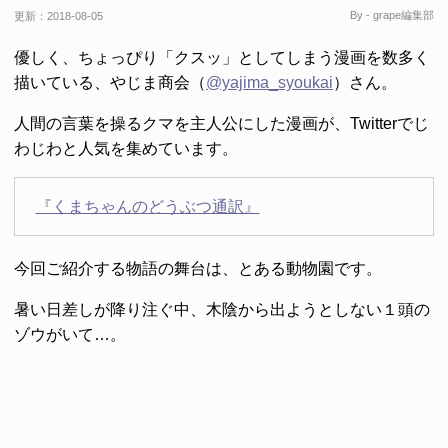
By - grape編集部
更新：
2018-08-05
優しく、ちょっぴり「クスッ」としてしまう漫画を数多く
描いている、やじま商会（
@yajima_syoukai
）さん。
人間の言葉を操るクマを主人公にした漫画が、Twitterでじ
わじわと人気を集めています。
『くまちゃんのどうぶつ通訳』
今回ご紹介する物語の舞台は、とある動物園です。
暑い日差しが降り注ぐ中、木陰から出ようとしない１頭の
ゾウがいて…。