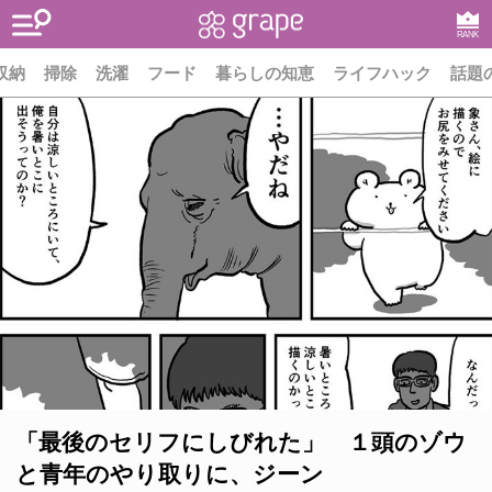
RANK
収納
掃除
洗濯
フード
暮らしの知恵
ライフハック
話題
「最後のセリフにしびれた」 １頭のゾウ
と青年のやり取りに、ジーン