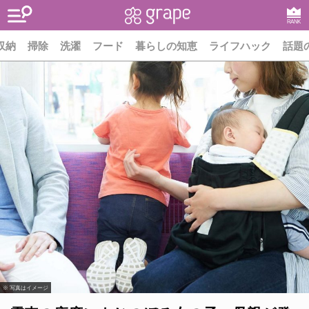
RANK
収納
掃除
洗濯
フード
暮らしの知恵
ライフハック
話題
※ 写真はイメージ