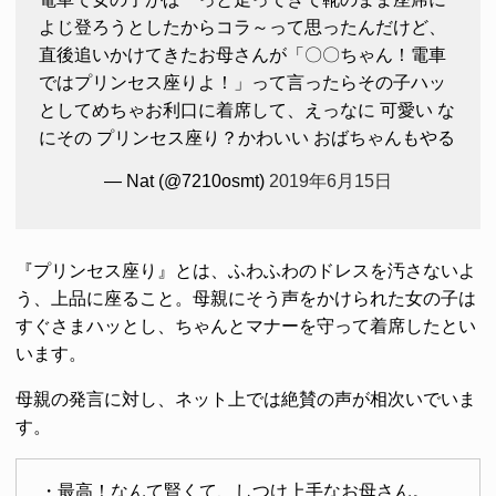
よじ登ろうとしたからコラ～って思ったんだけど、
直後追いかけてきたお母さんが「〇〇ちゃん！電車
ではプリンセス座りよ！」って言ったらその子ハッ
としてめちゃお利口に着席して、えっなに 可愛い な
にその プリンセス座り？かわいい おばちゃんもやる
— Nat (@7210osmt)
2019年6月15日
『プリンセス座り』とは、ふわふわのドレスを汚さないよ
う、上品に座ること。母親にそう声をかけられた女の子は
すぐさまハッとし、ちゃんとマナーを守って着席したとい
います。
母親の発言に対し、ネット上では絶賛の声が相次いでいま
す。
・最高！なんて賢くて、しつけ上手なお母さん。