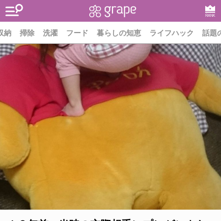
RANK
収納
掃除
洗濯
フード
暮らしの知恵
ライフハック
話題