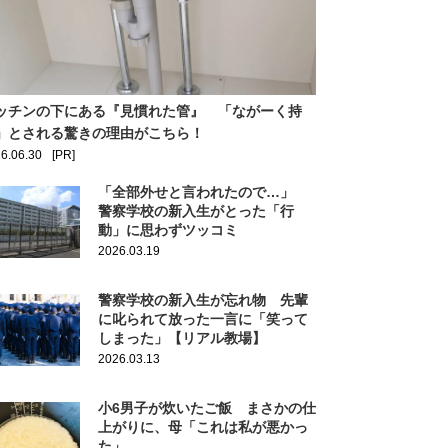
ッチンの下にある『見慣れた管』 「ながーく持
」とされる驚きの理由がこちら！
6.06.30
[PR]
「全部外せと言われたので…」
警察学校の新入生がとった「行
動」に思わずツッコミ
2026.03.19
警察学校の新入生が忘れ物 先輩
に叱られて放った一言に「笑って
しまった」【リアル教場】
2026.03.13
小6男子が炊いたご飯 まさかの仕
上がりに、母「これは私が悪かっ
た」