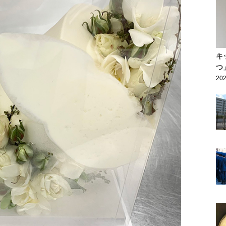
キ
つ
202