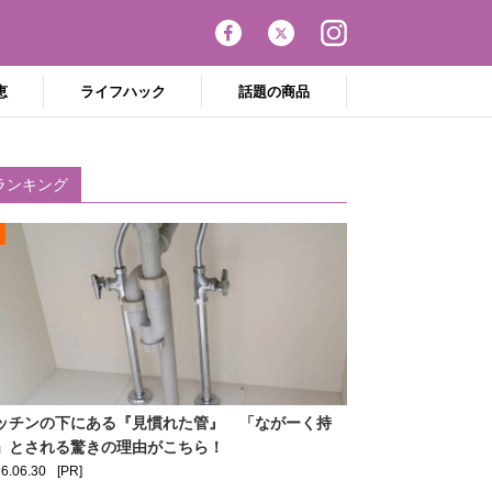
恵
ライフハック
話題の商品
ランキング
ッチンの下にある『見慣れた管』 「ながーく持
」とされる驚きの理由がこちら！
6.06.30
[PR]