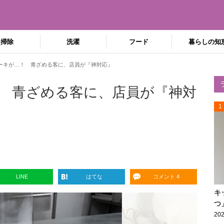
掃除
洗濯
フード
暮らしの知
ーキが…！ 青ざめる客に、店員が『神対応』
 青ざめる客に、店員が『神対
1
LINE
はてな
コメント 4
キ
つ
202