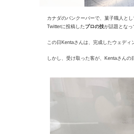
カナダのバンクーバーで、菓子職人として
Twitterに投稿した
プロの技
が話題となっ
この日Kentaさんは、完成したウェデ
しかし、受け取った客が、Kentaさん
Loaded
:
62.90%
/
Unmute