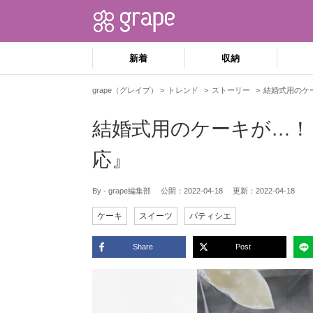
新着
収納
grape（グレイプ）
トレンド
ストーリー
結婚式用のケ
結婚式用のケーキが…！
応』
By - grape編集部
公開：
2022-04-18
更新：
2022-04-18
ケーキ
スイーツ
パティシエ
Share
Post