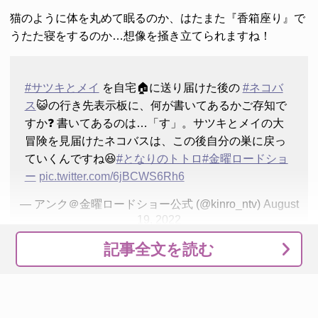
猫のように体を丸めて眠るのか、はたまた『香箱座り』で
うたた寝をするのか…想像を掻き立てられますね！
#サツキとメイ
を自宅🏠に送り届けた後の
#ネコバ
ス
😺の行き先表示板に、何が書いてあるかご存知で
すか❓ 書いてあるのは…「す」。サツキとメイの大
冒険を見届けたネコバスは、この後自分の巣に戻っ
ていくんですね😆
#となりのトトロ
#金曜ロードショ
ー
pic.twitter.com/6jBCWS6Rh6
— アンク＠金曜ロードショー公式 (@kinro_ntv)
August
19, 2022
記事全文を読む
『となりのトトロ』に散りばめられた細かい設定や豆知識
を知れば、より作品を楽しめること間違いなし。