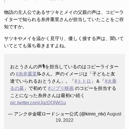
物語の主人公であるサツキとメイの父親の声は、コピーラ
イターで知られる糸井重里さんが担当していたことをご存
知ですか。
サツキやメイを温かく見守り、優しく接する声は、聞いて
いてとても落ち着きますよね。
おとうさんの声🎙を担当しているのはコピーライター
の
#糸井重里
📝さん。声のイメージは「子どもと友
達でいられるおとうさん」。「
#トトロ
」＆「
#火垂
るの墓
」で初めて
#ジブリ映画
のコピーを担当する
ことになった糸井さんは最初👉続く
pic.twitter.com/JgzDQiWi1u
— アンク＠金曜ロードショー公式 (@kinro_ntv)
August
19, 2022