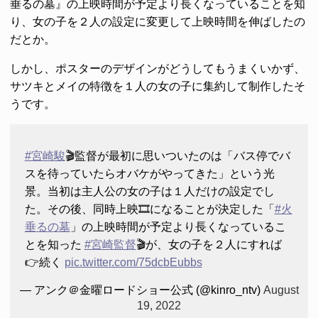
垂るの墓』の上映時間が予定より長くなっていることを知
り、女の子を２人の設定に変更して上映時間を伸ばしたの
だとか。
しかし、ポスターのデザインがどうしてもうまくいかず、
サツキとメイの特徴を１人の女の子に集約して制作したそ
うです。
#宮崎駿
🎬監督が最初に思いついたのは「バス停でバ
スを待っていたらオバケがやってきた」という光
景。当初は主人公の女の子は１人だけの設定でし
た。その後、同時上映🎞になることが決定した「
#火
垂るの墓
」の上映時間が予定より長くなっているこ
とを知った
#宮崎監督
🎬が、女の子を２人にすれば
👉続く
pic.twitter.com/75dcbEubbs
— アンク＠金曜ロードショー公式 (@kinro_ntv)
August
19, 2022