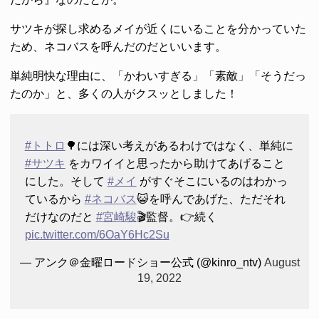
サツキが探し求めるメイが近くにいることを分かっていた
ため、ネコバスを呼んだのだといいます。
単純明快な理由に、「かわいすぎる」「素敵」「そうだっ
たのか」と、多くの人がクスッとしました！
#トトロ
🌳には深い考えがあるわけではなく、単純に
#サツキ
をカワイイと思ったから助けてあげること
にした。そして
#メイ
がすぐそこにいるのはわかっ
ているから
#ネコバス
😺を呼んであげた、ただそれ
だけなのだと
#宮崎駿
🎬監督。👉続く
pic.twitter.com/6OaY6Hc2Su
— アンク＠金曜ロードショー公式 (@kinro_ntv)
August
19, 2022