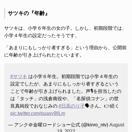
サツキの『年齢』
サツキは、小学６年生の女の子。しかし、初期段階では、
小学４年生の設定だったそうです。
「あまりにもしっかり者すぎる」という理由から、公開前
に年齢が引き上げられたといいます。
#サツキ
は小学６年生。初期段階では小学４年生の
設定でしたが、あまりにもしっかり者すぎるという
ことで年齢が引き上げられました。声🎙を担当したの
は「タッチ」の浅倉南役や、「名探偵コナン」の世
良真純役でおなじみの
#日高のり子
🗣さん。👉続く
pic.twitter.com/puaxy9llLm
— アンク＠金曜ロードショー公式 (@kinro_ntv)
August
19, 2022