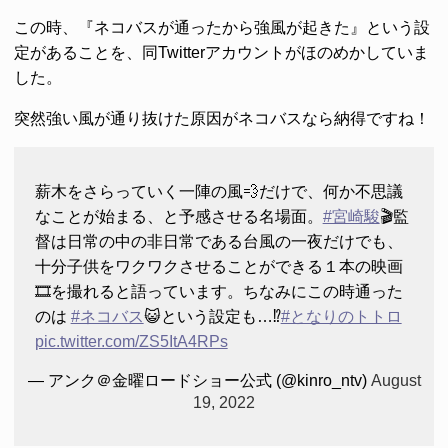
この時、『ネコバスが通ったから強風が起きた』という設
定があることを、同Twitterアカウントがほのめかしていま
した。
突然強い風が通り抜けた原因がネコバスなら納得ですね！
薪木をさらっていく一陣の風💨だけで、何か不思議
なことが始まる、と予感させる名場面。
#宮崎駿
🎬監
督は日常の中の非日常である台風の一夜だけでも、
十分子供をワクワクさせることができる１本の映画
🎞を撮れると語っています。ちなみにこの時通った
のは
#ネコバス
😺という設定も…⁉️
#となりのトトロ
pic.twitter.com/ZS5ItA4RPs
— アンク＠金曜ロードショー公式 (@kinro_ntv)
August
19, 2022