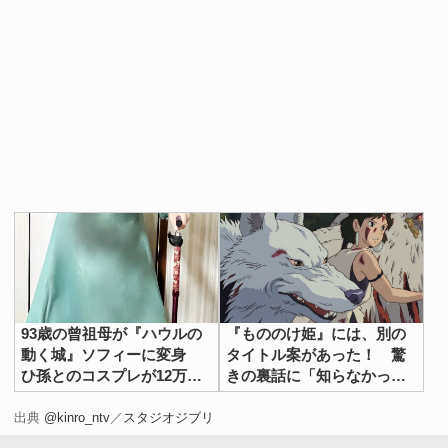
放送を見た人も見ていない人も、細部に注目しながら作品
を見直せば、『となりのトトロ』に込められたメッセージ
を深く知ることができるかもしれませんよ！
[文・構成／grape編集部]
93歳の曾祖母が『ハウルの
『もののけ姫』には、別の
動く城』ソフィーに変身
タイトル案があった！ 驚
ひ孫とのコスプレが12万い
きの裏話に「知らなかっ
いね
た」
出典
@kinro_ntv
／
スタジオジブリ