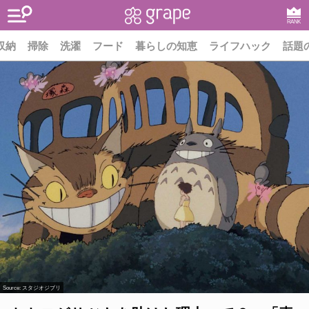
RANK
収納
掃除
洗濯
フード
暮らしの知恵
ライフハック
話題
Source:
スタジオジブリ