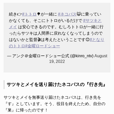
続き👉
#トトロ
🌳が一緒に
#ネコバス
😺に乗ってい
かなくても、そこにトトロがいるだけで
#サツキと
メイ
は安心できるのです。むしろトトロが一緒に行
ったらサツキは人間界に戻れなくなってしまうので
はないかと監督🎬は考えたということです😊
#となり
のトトロ
#金曜ロードショー
— アンク＠金曜ロードショー公式 (@kinro_ntv)
August
19, 2022
サツキとメイを送り届けたネコバスの『行き先』
サツキとメイを無事送り届けたネコバスは、行き先を
『す』としています。そう、役目を終えたため、自分の
『巣』に帰ったのです！