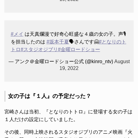
#メイ
は天真爛漫で好奇心旺盛な４歳の女の子。声🎙
を担当したのは
#坂本千夏
🗣さんです🤗
#となりのト
トロ
#スタジオジブリ
#金曜ロードショー
— アンク＠金曜ロードショー公式 (@kinro_ntv)
August
19, 2022
女の子は『１人』の予定だった？
宮崎さんは当初、『となりのトトロ』に登場する女の子は
１人だけの設定にしていました。
その後、同時上映されるスタジオジブリのアニメ映画『火