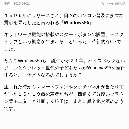
By - grape編集部
更新：
2026-04-21
１９９５年にリリースされ、日本のパソコン普及に多大な
貢献を果たしたと言われる『
Windows95
』
ネットワーク機能の搭載やスタートボタンの設置、デスク
トップという概念が生まれる…といった、革新的なOSで
した。
そんなWindows95も、誕生から２１年。ハイスペックなパ
ソコンとタブレット世代の子どもたちがWindows95を操作
すると、一体どうなるのでしょうか？
生まれた時からスマートフォンやタッチパネルが当たり前
だった１６〜１９歳の若者たちが、四角くて分厚いブラウ
ン管モニターと対面する様子は、まさに異文化交流のよう
です。