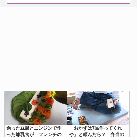
出典：
YouTube
「待ってる間にまたお菓子を食べられそうだよ」
「もう嫌になってきた…ギブアップしようかな…」
待った末に表示された「モデムの初期化に失敗しました。
接続できません」のメッセージにげんなり。
シャットダウンすら、Windows95は容易ではな
かった…
余った豆腐とニンジンで作
「おかずは7品作ってくれ
スタートボタンから『電源を切る』をクリックし、やっと
った離乳食が フレンチの
や」と頼んだら？ 弁当の