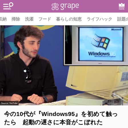
RANK
収納
掃除
洗濯
フード
暮らしの知恵
ライフハック
話題
Source:
YouTube
今の10代が『Windows95』を初めて触っ
たら 起動の遅さに本音がこぼれた