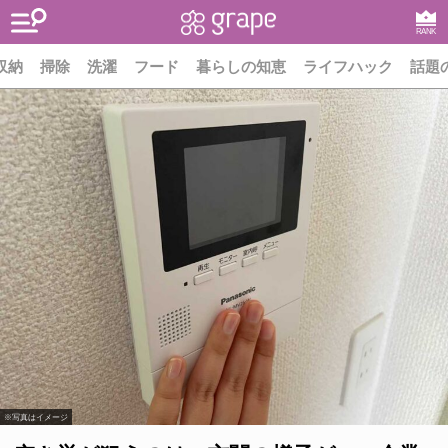
RANK
収納
掃除
洗濯
フード
暮らしの知恵
ライフハック
話題
※写真はイメージ