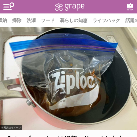
RANK
収納
掃除
洗濯
フード
暮らしの知恵
ライフハック
話題
※写真はイメージ