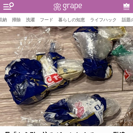
RANK
収納
掃除
洗濯
フード
暮らしの知恵
ライフハック
話題