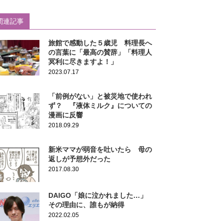
関連記事
旅館で感動した５歳児 料理長へ
の言葉に「最高の賛辞」「料理人
冥利に尽きますよ！」
2023.07.17
「前例がない」と被災地で使われ
ず？ 『液体ミルク』についての
漫画に反響
2018.09.29
新米ママが弱音を吐いたら 母の
返しが予想外だった
2017.08.30
DAIGO「娘に泣かれました…」
その理由に、誰もが納得
2022.02.05