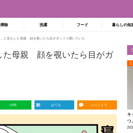
掃除
洗濯
フード
暮らしの知
息」に安心した母親 顔を覗いたら目がガッツリ開いていた
した母親 顔を覗いたら目がガ
1
LINE
はてな
コメント 0
キ
つ
202