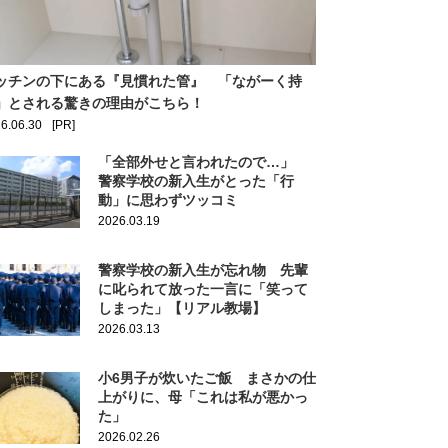
ッチンの下にある『見慣れた管』 「ながーく持
」とされる驚きの理由がこちら！
6.06.30
[PR]
「全部外せと言われたので…」
警察学校の新入生がとった「行
動」に思わずツッコミ
2026.03.19
警察学校の新入生が忘れ物 先輩
に叱られて放った一言に「笑って
しまった」【リアル教場】
2026.03.13
小6男子が炊いたご飯 まさかの仕
上がりに、母「これは私が悪かっ
た」
2026.02.26