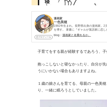
漫画家
一色美穂
1982年生まれ。長野県出身の漫画家。
を博す。 著書に『ギャルが落語家に恋したら』『さえずり高校OK部!』『猫はまたたび』など。漫画『みずぽ
ろ』では原作を担当。
blog：
漫画家と名乗れるか。
プロフィール
子育てをする親が経験するであろう、子
抱っこしないと寝なかったり、自分が先
うにいかない場合もありますよね。
１歳の娘さんを育てる、母親の一色美穂
り、一緒に眠ろうとしていました。