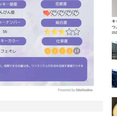
キ
つ
202
Powered by 
GliaStudios
Mute