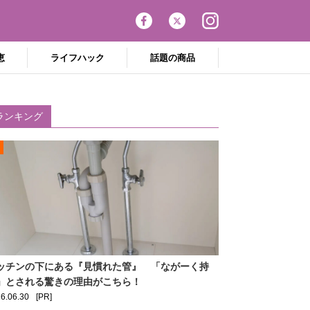
恵
ライフハック
話題の商品
ランキング
ッチンの下にある『見慣れた管』 「ながーく持
」とされる驚きの理由がこちら！
6.06.30
[PR]