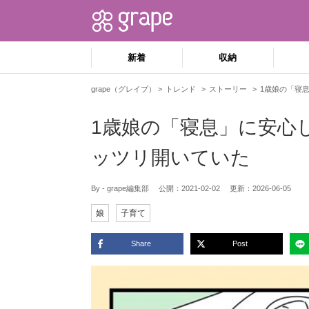
新着
収納
grape（グレイプ）
トレンド
ストーリー
1歳娘の「寝
1歳娘の「寝息」に安心
ッツリ開いていた
By - grape編集部
公開：
2021-02-02
更新：
2026-06-05
娘
子育て
Share
Post