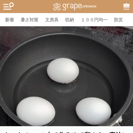
LIFEHACK
RANK
新着
暑さ対策
文房具
収納
１００円均一
防災