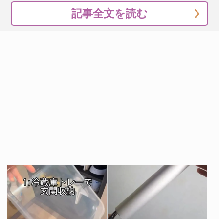
記事全文を読む
ただし、水が少ないぶん加熱中にフタを開けると蒸気が一
気に逃げてしまうため、蒸らし時間が終わるまでフタはそ
のままにしておきましょう。
ゆで卵を作る時は、ぜひ試してみてください。
[文・構成／grape編集部]