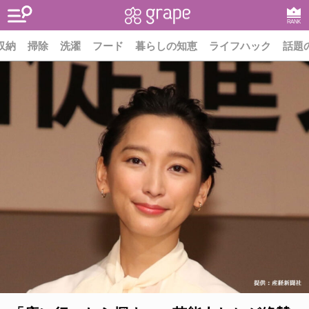
RANK
収納
掃除
洗濯
フード
暮らしの知恵
ライフハック
話題