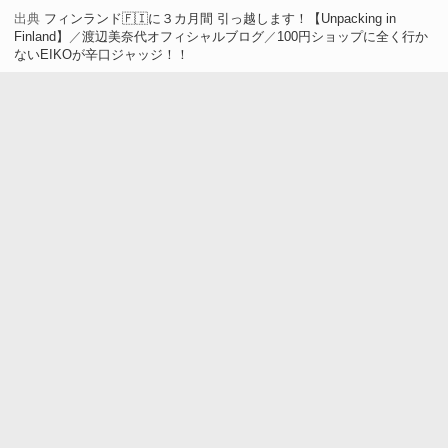
ん…」
出典
フィンランド🇫🇮に３カ月間 引っ越します！【Unpacking in
Finland】
／
渡辺美奈代オフィシャルブログ
／
100円ショップに全く行か
ないEIKOが辛口ジャッジ！！