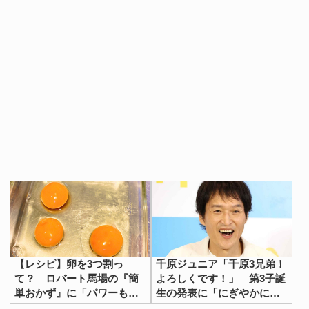
【レシピ】卵を3つ割っ
千原ジュニア「千原3兄弟！
て？ ロバート馬場の『簡
よろしくです！」 第3子誕
単おかず』に「パワーもら
生の発表に「にぎやかにな
えそう！」「もうたまら
りそう」