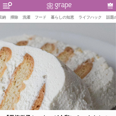
RANK
収納
掃除
洗濯
フード
暮らしの知恵
ライフハック
話題