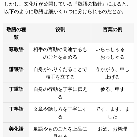
しかし、文化庁が公開している『敬語の指針』によると、
以下のように敬語は細かく５つに分けられるのだとか。
敬語の種
役割
言葉の例
類
尊敬語
相手の言動や関連するも
いらっしゃる、
のごとを高める
おっしゃる
謙譲語
自身がへりくだることで
うかがう、申し
相手を立てる
上げる
丁重語
自身の行動を丁寧に伝え
参る、申す
る
丁寧語
文章や話し方を丁寧にす
です、ます、ま
る
した
美化語
単語やものごとを上品に
お酒、お料理
見せる