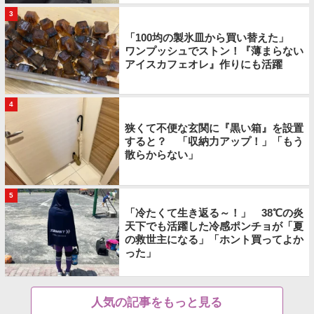
3
「100均の製氷皿から買い替えた」
ワンプッシュでストン！『薄まらない
アイスカフェオレ』作りにも活躍
4
狭くて不便な玄関に『黒い箱』を設置
すると？ 「収納力アップ！」「もう
散らからない」
5
「冷たくて生き返る～！」 38℃の炎
天下でも活躍した冷感ポンチョが「夏
の救世主になる」「ホント買ってよか
った」
人気の記事をもっと見る