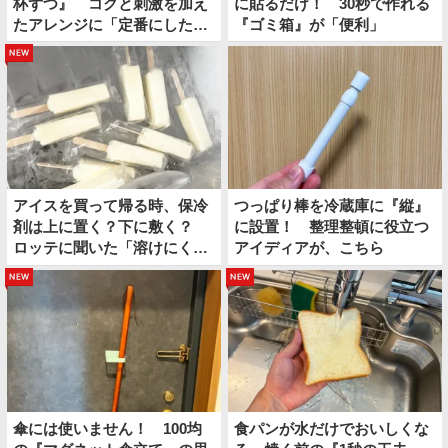
杯ずつ』 コクと刺激を加え
に貼るだけ！ 30秒で作れる
たアレンジに「定番にした
『ゴミ箱』が「便利」
い」
new
アイスを買って帰る時、保冷
つっぱり棒を冷蔵庫に『縦』
剤は上に置く？下に敷く？
に設置！ 整理整頓に役立つ
ロッテに聞いた「溶けにくい
アイディアが、こちら
持ち帰り方」
new
new
傘には使いません！ 100均
食パンが水だけでおいしくな