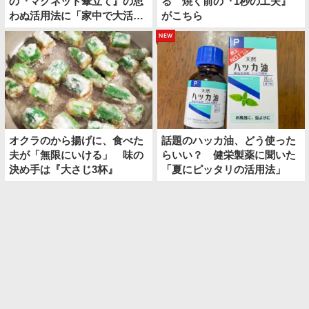
の『マグネット傘立て』の思
る 焼く前の『1秒の工夫』
わぬ活用法に「家中で大活
がこちら
躍！」
new
オクラのから揚げに、食べた
話題のハッカ油、どう使った
夫が「無限にいける」 味の
らいい？ 健栄製薬に聞いた
決め手は『大さじ3杯』
「夏にピッタリの活用法」