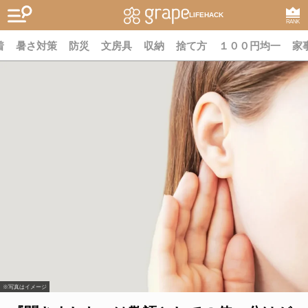
LIFEHACK
RANK
着
暑さ対策
防災
文房具
収納
捨て方
１００円均一
家
※写真はイメージ