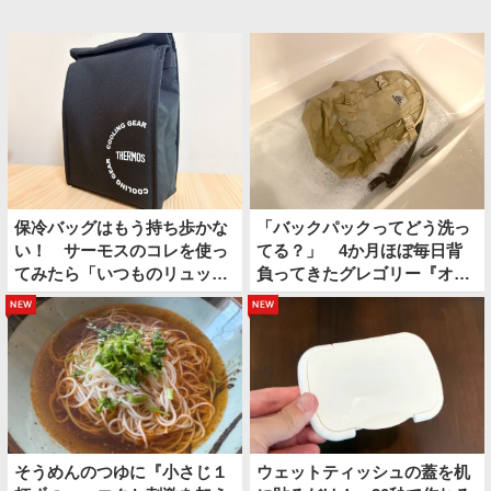
保冷バッグはもう持ち歩かな
「バックパックってどう洗っ
い！ サーモスのコレを使っ
てる？」 4か月ほぼ毎日背
てみたら「いつものリュック
負ってきたグレゴリー『オー
の中に保冷スペースができ
ルデイ』を…
new
new
た」
そうめんのつゆに『小さじ１
ウェットティッシュの蓋を机