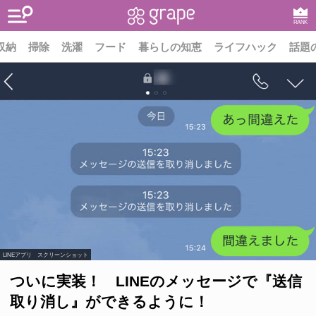
RANK
収納
掃除
洗濯
フード
暮らしの知恵
ライフハック
話題
LINEアプリ スクリーンショット
ついに実装！ LINEのメッセージで『送信
取り消し』ができるように！