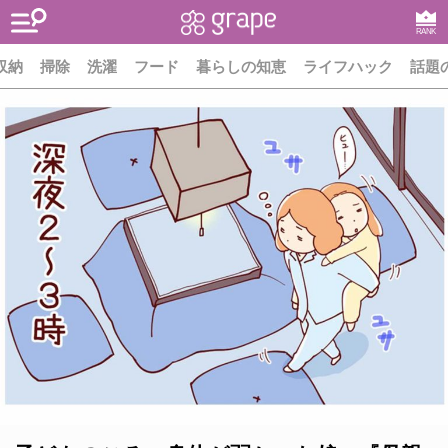
RANK
収納
掃除
洗濯
フード
暮らしの知恵
ライフハック
話題