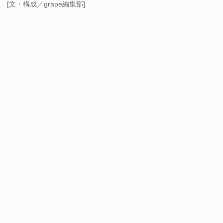
[文・構成／grape編集部]