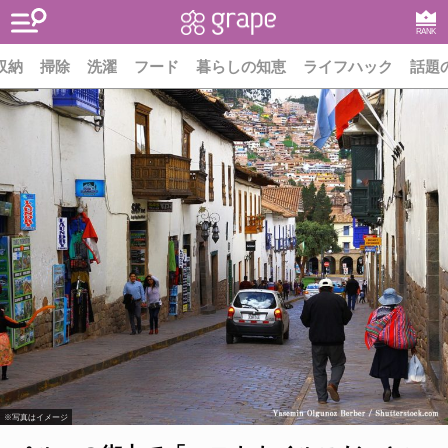
RANK
収納
掃除
洗濯
フード
暮らしの知恵
ライフハック
話題
※写真はイメージ