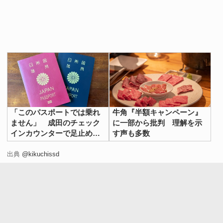
「このパスポートでは乗れ
牛角『半額キャンペーン』
ません」 成田のチェック
に一部から批判 理解を示
インカウンターで足止めさ
す声も多数
れる理由が？
出典
@kikuchissd