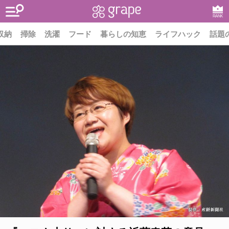
RANK
収納
掃除
洗濯
フード
暮らしの知恵
ライフハック
話題