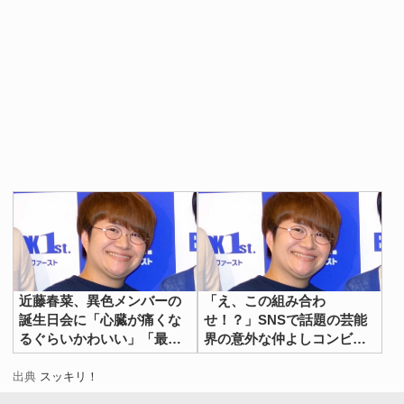
近藤春菜、異色メンバーの
「え、この組み合わ
誕生日会に「心臓が痛くな
せ！？」SNSで話題の芸能
るぐらいかわいい」「最高
界の意外な仲よしコンビを
すぎ」
紹介
出典
スッキリ！