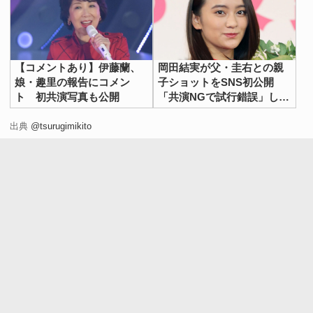
【コメントあり】伊藤蘭、
岡田結実が父・圭右との親
娘・趣里の報告にコメン
子ショットをSNS初公開
ト 初共演写真も公開
「共演NGで試行錯誤」した
2枚が話題
出典
@tsurugimikito