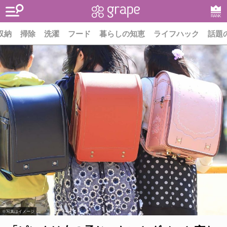
RANK
収納
掃除
洗濯
フード
暮らしの知恵
ライフハック
話題
※写真はイメージ