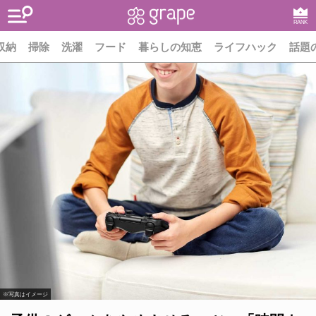
RANK
収納
掃除
洗濯
フード
暮らしの知恵
ライフハック
話題
※写真はイメージ