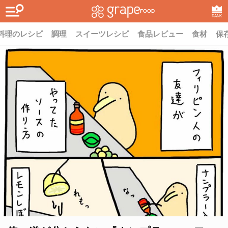
FOOD
RANK
料理のレシピ
調理
スイーツレシピ
食品レビュー
食材
保