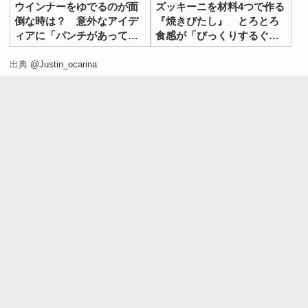
ウインナーをゆでるのが面
ズッキーニを材料4つで作る
倒な時は？ 意外なアイデ
『焼きびたし』 とろとろ
ィアに「パンチがあってう
食感が「びっくりするぐら
まい！」
いおいしい」
出典
@Justin_ocarina