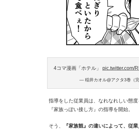
4コマ漫画「ホテル」
pic.twitter.com/
— 稲井カオル@アクタ3巻（完）10/
指導をした従業員は、なれなれしい態度
『家族っぽい接し方』の指導を開始。
そう、
『家族観』の違いによって、従業