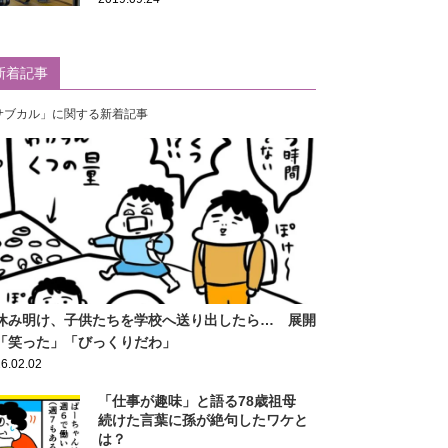
新着記事
サブカル」に関する新着記事
休み明け、子供たちを学校へ送り出したら… 展開
「笑った」「びっくりだわ」
6.02.02
「仕事が趣味」と語る78歳祖母
続けた言葉に孫が絶句したワケと
は？