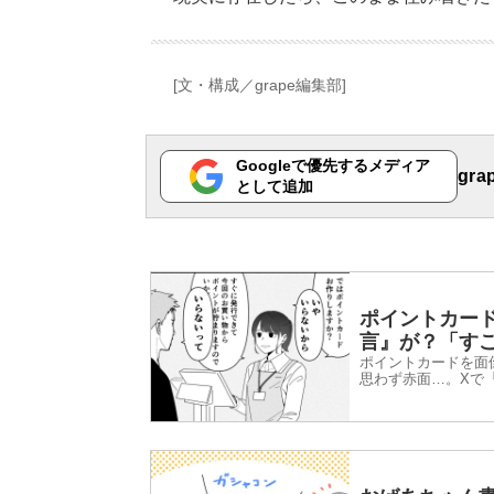
[文・構成／grape編集部]
Googleで優先するメディア
gr
として追加
ポイントカー
言』が？「す
ポイントカードを面
思わず赤面…。Xで『
のギャグ漫画を紹介