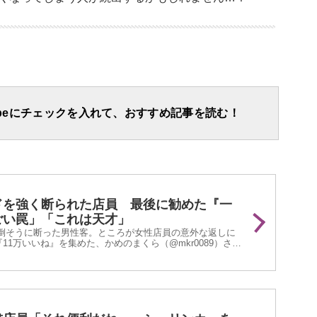
apeにチェックを入れて、おすすめ記事を読む！
ドを強く断られた店員 最後に勧めた『一
ごい罠」「これは天才」
倒そうに断った男性客。ところが女性店員の意外な返しに
11万いいね』を集めた、かめのまくら（@mkr0089）さん
します。