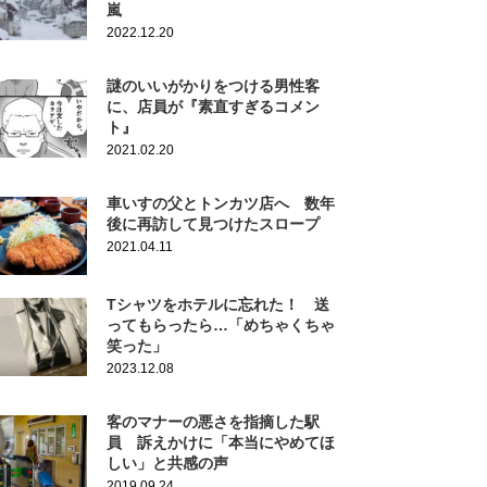
嵐
2022.12.20
謎のいいがかりをつける男性客
に、店員が『素直すぎるコメン
ト』
2021.02.20
車いすの父とトンカツ店へ 数年
後に再訪して見つけたスロープ
2021.04.11
Tシャツをホテルに忘れた！ 送
ってもらったら…「めちゃくちゃ
笑った」
2023.12.08
客のマナーの悪さを指摘した駅
員 訴えかけに「本当にやめてほ
しい」と共感の声
2019.09.24