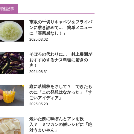
関連記事
市販の千切りキャベツをフライパ
ンに敷き詰めて… 簡単メニュー
に「罪悪感なし！」
2025.03.02
そぼろの代わりに… 村上農園が
おすすめするナス料理に驚きの
声！
2024.08.31
縦に爪楊枝をさして？ できたも
のに「この発想はなかった」「す
ごいアイディア」
2025.05.20
焼いた餅に味ぽんとアレを投
入？ ミツカンの餅レシピに「絶
対うまいやん」