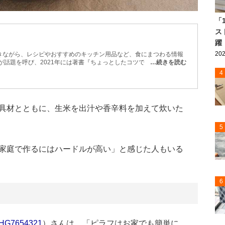
「
ス
躍
202
きながら、レシピやおすすめのキッチン用品など、食にまつわる情報
が話題を呼び、2021年には著書『ちょっとしたコツで、劇的におい
…続きを読む
版。
4
具材とともに、生米を出汁や香辛料を加えて炊いた
5
家庭で作るにはハードルが高い」と感じた人もいる
6
HG7654321
）さんは、「ピラフはお家でも簡単に