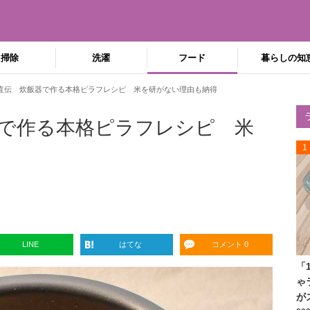
掃除
洗濯
フード
暮らしの知
直伝 炊飯器で作る本格ピラフレシピ 米を研がない理由も納得
で作る本格ピラフレシピ 米
1
LINE
はてな
コメント 0
「
ゃ
が