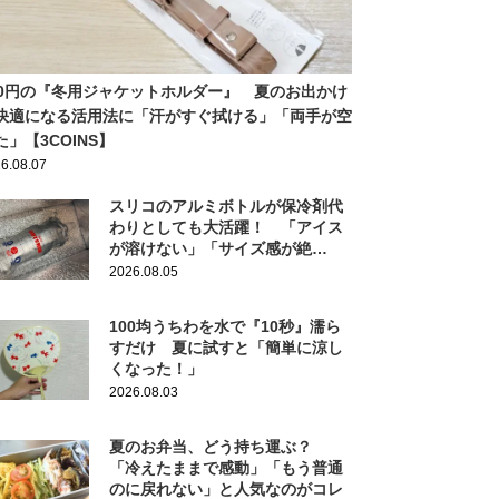
30円の『冬用ジャケットホルダー』 夏のお出かけ
快適になる活用法に「汗がすぐ拭ける」「両手が空
た」【3COINS】
6.08.07
スリコのアルミボトルが保冷剤代
わりとしても大活躍！ 「アイス
が溶けない」「サイズ感が絶
妙！」
2026.08.05
100均うちわを水で『10秒』濡ら
すだけ 夏に試すと「簡単に涼し
くなった！」
2026.08.03
夏のお弁当、どう持ち運ぶ？
「冷えたままで感動」「もう普通
のに戻れない」と人気なのがコレ