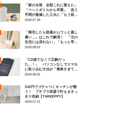
「家の水筒、全部これに替えた」
「ペットボトルから卒業」 洗う
手間が激減した工夫に「もう前の
に戻れない！」
2026.07.30
「帰宅したら部屋がムワッと蒸し
暑い…」はこれで解消！ 「元の
生活には戻れない」「もっと早く
知りたかった」
2026.08.02
「CD捨てなくて正解だっ
た…！」 パソコンなしでスマホ
に取り込む方法が「簡単すぎて拍
子抜け」「この曲聴きたかった
2026.08.02
～」
330円でゴチャつくキッチンが整
う！ プチプラ容器で叶えるすっ
きり収納【THREEPPY】
2026.07.31