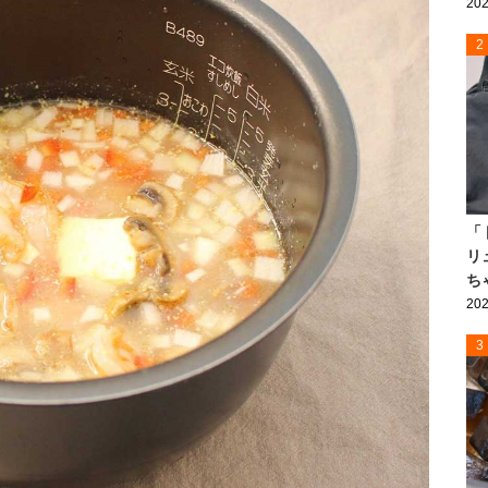
202
2
「
リ
ち
202
3