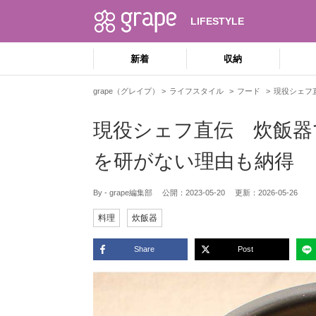
LIFESTYLE
新着
収納
grape（グレイプ）
ライフスタイル
フード
現役シェフ
現役シェフ直伝 炊飯器
を研がない理由も納得
By - grape編集部
公開：
2023-05-20
更新：
2026-05-26
料理
炊飯器
Share
Post