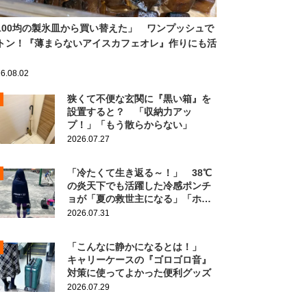
100均の製氷皿から買い替えた」 ワンプッシュで
トン！『薄まらないアイスカフェオレ』作りにも活
6.08.02
狭くて不便な玄関に『黒い箱』を
設置すると？ 「収納力アッ
プ！」「もう散らからない」
2026.07.27
「冷たくて生き返る～！」 38℃
の炎天下でも活躍した冷感ポンチ
ョが「夏の救世主になる」「ホン
ト買ってよかった」
2026.07.31
「こんなに静かになるとは！」
キャリーケースの『ゴロゴロ音』
対策に使ってよかった便利グッズ
2026.07.29