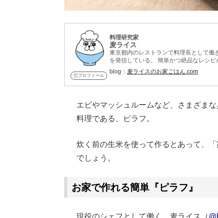
料理研究家
麦ライス
東京都内のレストランで料理長として働
を発信している。 簡単かつ絶品なレシピ
しくなる! 新お家ごはんの教科書 』を出
blog：
麦ライスのお家ごはん.com
プロフィール
エビやマッシュルームなど、さまざまな
料理である、ピラフ。
炊く前の生米を使って作るとあって、「
でしょう。
お家で作れる簡単『ピラフ』
現役のシェフとして働く、麦ライス（
@