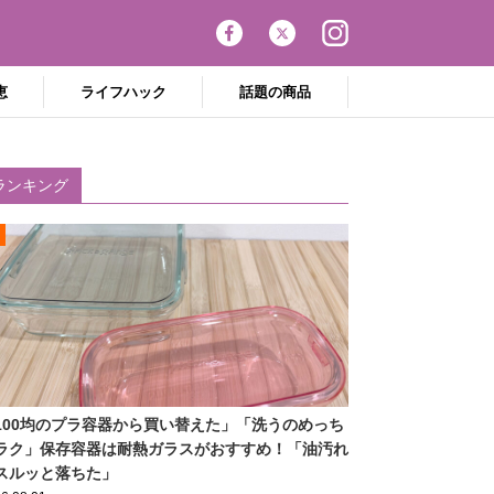
恵
ライフハック
話題の商品
ランキング
100均のプラ容器から買い替えた」「洗うのめっち
ラク」保存容器は耐熱ガラスがおすすめ！「油汚れ
スルッと落ちた」