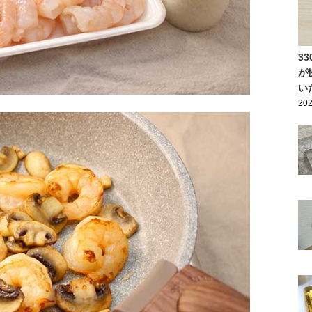
3
が
い
202