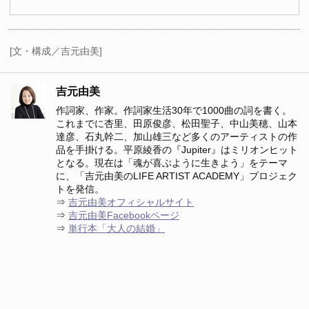
[文・構成／吉元由美]
吉元由美
作詞家、作家。作詞家生活30年で1000曲の詞を書く。
これまでに杏里、田原俊彦、松田聖子、中山美穂、山本
達彦、石丸幹二、加山雄三など多くのアーティストの作
品を手掛ける。平原綾香の『Jupiter』はミリオンヒット
となる。現在は「魂が喜ぶように生きよう」をテーマ
に、「吉元由美のLIFE ARTIST ACADEMY」プロジェク
トを発信。
⇒
吉元由美オフィシャルサイト
⇒
吉元由美Facebookページ
⇒
単行本「大人の結婚」