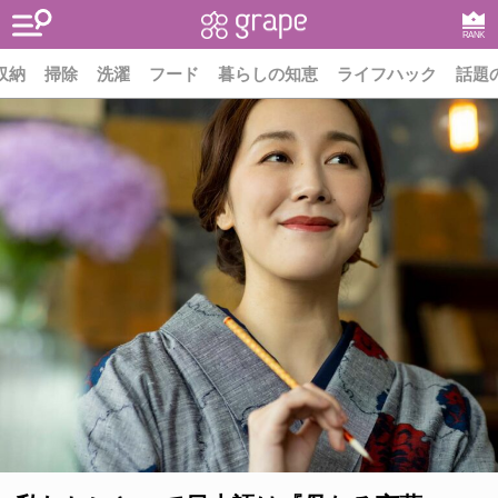
RANK
収納
掃除
洗濯
フード
暮らしの知恵
ライフハック
話題