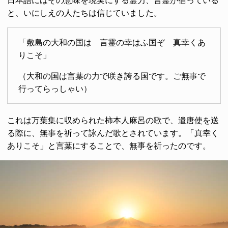
日本語にはその意味を現実にする霊力、言霊が宿っている
と、いにしえの人たちは信じていました。
「敷島の大和の国は 言霊の幸はふ国ぞ 真幸くあ
りこそ」
（大和の国は言葉の力で咲き誇る国です。ご無事で
行ってらっしゃい）
これは万葉集に収められた柿本人麻呂の歌で、遣唐使を送
る際に、無事を祈って詠んだ歌とされています。「真幸く
ありこそ」と言葉にすることで、無事を祈ったのです。