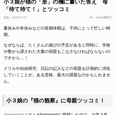
小３娘が猫の「形」の欄に書いた答え 母
「待て待て！」とツッコミ
By - grape編集部
更新：
2026-07-02
夏休みや冬休みなどの長期休暇は、子供にとって忙しい時
期。
なぜならば、たくさんの遊びの予定があると同時に、学校
や塾から課された大量の宿題もこなさなければならないの
ですから…！
ドリルや自由研究、日記の記入などの宿題を計画的に消化
していくことが、ある意味、最大の課題なのかもしれませ
ん。
小３娘の『猫の観察』に母親ツッコミ！
shengshan.m
さんがInstagramに投稿したのは、小学３年