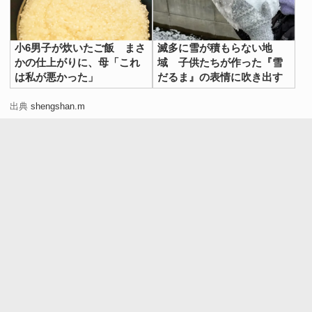
小6男子が炊いたご飯 まさ
滅多に雪が積もらない地
かの仕上がりに、母「これ
域 子供たちが作った『雪
は私が悪かった」
だるま』の表情に吹き出す
出典
shengshan.m