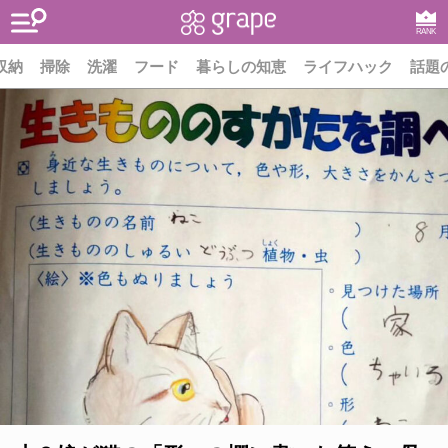
RANK
収納
掃除
洗濯
フード
暮らしの知恵
ライフハック
話題