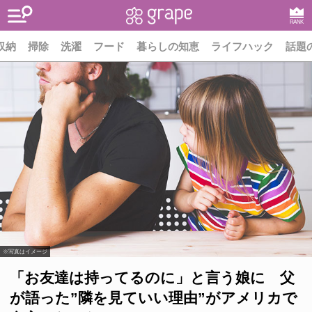
RANK
収納
掃除
洗濯
フード
暮らしの知恵
ライフハック
話題
※写真はイメージ
「お友達は持ってるのに」と言う娘に 父
が語った”隣を見ていい理由”がアメリカで