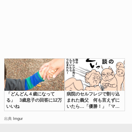
「どんどん４歳になって
病院のセルフレジで割り込
る」 3歳息子の回答に12万
まれた義父 何も言えずに
いいね
いたら…「優勝！」「マネ
したい」
出典
Imgur