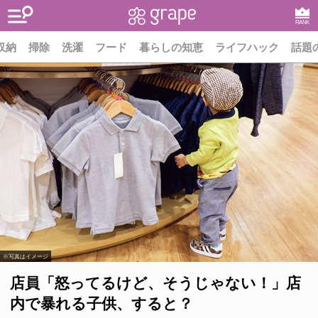
RANK
収納
掃除
洗濯
フード
暮らしの知恵
ライフハック
話題
※写真はイメージ
店員「怒ってるけど、そうじゃない！」店
内で暴れる子供、すると？