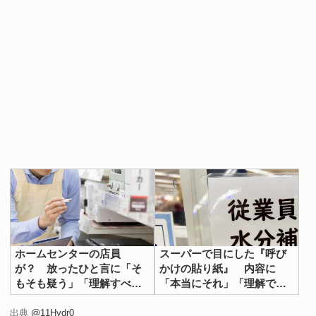
ホームセンターの店員
スーパーで目にした『呼び
が？ 放ったひと言に「そ
かけの貼り紙』 内容に
もそも疑う」「理解すべ
「本当にそれ」「理解でき
き」
ない」
出典
@11Hydr0