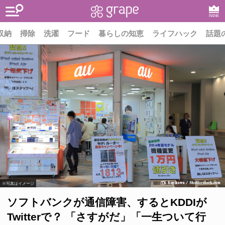
RANK
収納
掃除
洗濯
フード
暮らしの知恵
ライフハック
話題
※写真はイメージ
ソフトバンクが通信障害、するとKDDIが
Twitterで？ 「さすがだ」「一生ついて行