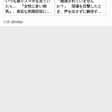
いつも通りスマホを見てい
「痴漢されていません
たら… 『女性に多い病
か？」 現場を目撃したと
気』、身近な初期症状にハ
き、声を出さずに解決する
ッとする
方法とは
出典
@kddipr