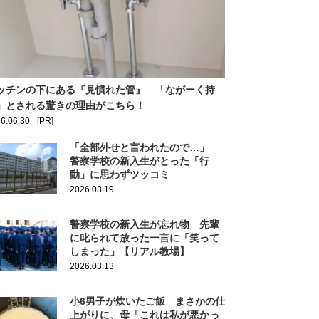
ッチンの下にある『見慣れた管』 「ながーく持
」とされる驚きの理由がこちら！
6.06.30
[PR]
「全部外せと言われたので…」
警察学校の新入生がとった「行
動」に思わずツッコミ
2026.03.19
警察学校の新入生が忘れ物 先輩
に叱られて放った一言に「笑って
しまった」【リアル教場】
2026.03.13
小6男子が炊いたご飯 まさかの仕
上がりに、母「これは私が悪かっ