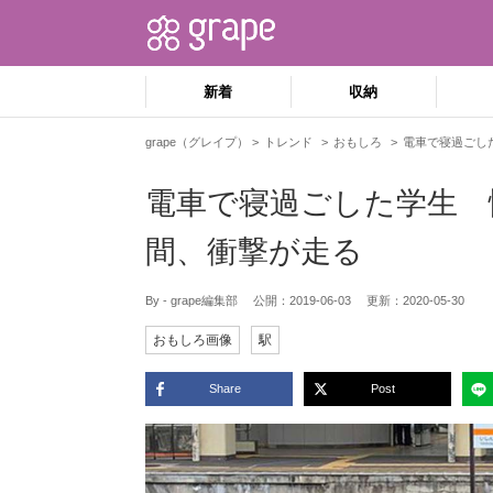
新着
収納
grape（グレイプ）
トレンド
おもしろ
電車で寝過ごし
電車で寝過ごした学生 
間、衝撃が走る
By - grape編集部
公開：
2019-06-03
更新：
2020-05-30
おもしろ画像
駅
Share
Post