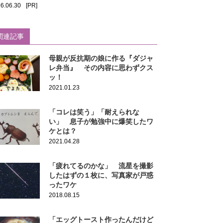
6.06.30
[PR]
関連記事
母親が反抗期の娘に作る『ダジャ
レ弁当』 その内容に思わずクス
ッ！
2021.01.23
「コレは笑う」「耐えられな
い」 息子が勉強中に爆笑したワ
ケとは？
2021.04.28
「疲れてるのかな」 流星を撮影
したはずの１枚に、写真家が戸惑
ったワケ
2018.08.15
「エッグトースト作ったんだけど