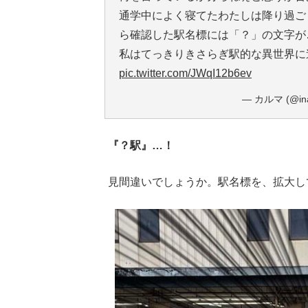
通学中によく寝てたわたしは降り過ご
ら確認した駅名標には「？」の文字が
私はてっきりきさらぎ駅的な異世界に
pic.twitter.com/JWqI12b6ev
— カルマ (@in
『？駅』…！
見間違いでしょうか。駅名標を、拡大し