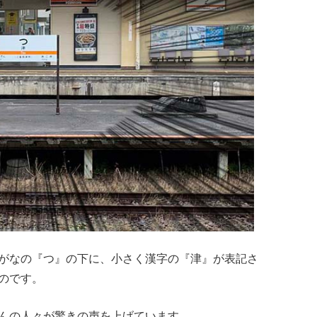
がなの『つ』の下に、小さく漢字の『津』が表記さ
のです。
んの人々が驚きの声を上げています。