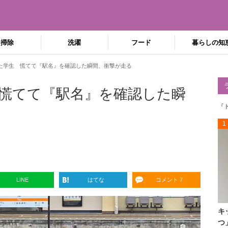
掃除
洗濯
フード
暮らしの知
た学生 慌てて『駅名』を確認した瞬間、衝撃が走る
慌てて『駅名』を確認した瞬
『
1
LINE
はてな
コメント 7
キ
つ