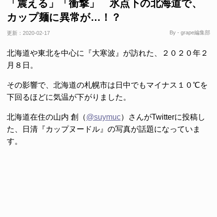
「震える」「衝撃」 氷点下の北海道で、
カップ麺に異常が…！？
By - grape編集部
更新：
2020-02-17
北海道や東北を中心に『大寒波』が訪れた、２０２０年２
月８日。
その影響で、北海道の札幌市は日中でもマイナス１０℃を
下回るほどに気温が下がりました。
北海道在住の山内 創（
@suymuc
）さんがTwitterに投稿し
た、日清『カップヌードル』の写真が話題になっていま
す。