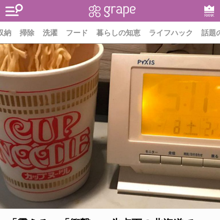
RANK
収納
掃除
洗濯
フード
暮らしの知恵
ライフハック
話題