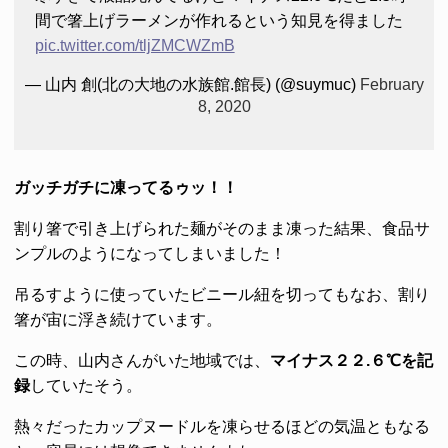
間で箸上げラーメンが作れるという知見を得ました
pic.twitter.com/tljZMCWZmB
— 山内 創(北の大地の水族館.館長) (@suymuc)
February
8, 2020
ガッチガチに凍ってるゥッ！！
割り箸で引き上げられた麺がそのまま凍った結果、食品サ
ンプルのようになってしまいました！
吊るすように使っていたビニール紐を切ってもなお、割り
箸が宙に浮き続けています。
この時、山内さんがいた地域では、
マイナス２２.６℃を記
録
していたそう。
熱々だったカップヌードルを凍らせるほどの気温ともなる