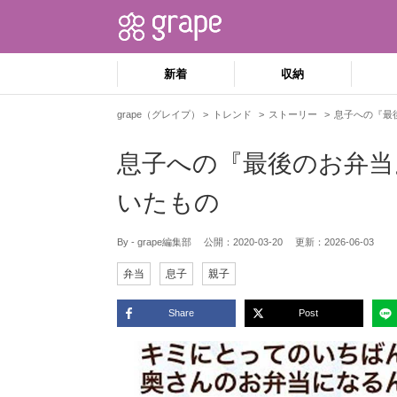
新着
収納
grape（グレイプ）
トレンド
ストーリー
息子への『最
息子への『最後のお弁当
いたもの
By - grape編集部
公開：
2020-03-20
更新：
2026-06-03
弁当
息子
親子
Share
Post