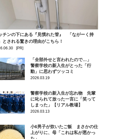
ッチンの下にある『見慣れた管』 「ながーく持
」とされる驚きの理由がこちら！
6.06.30
[PR]
「全部外せと言われたので…」
警察学校の新入生がとった「行
動」に思わずツッコミ
2026.03.19
警察学校の新入生が忘れ物 先輩
に叱られて放った一言に「笑って
しまった」【リアル教場】
2026.03.13
小6男子が炊いたご飯 まさかの仕
上がりに、母「これは私が悪かっ
た」