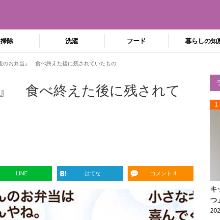
掃除
洗濯
フード
暮らしの知
後のお弁当』 食べ終えた後に残されていたもの
』 食べ終えた後に残されて
1
LINE
はてな
コメント 4
キ
つ
202