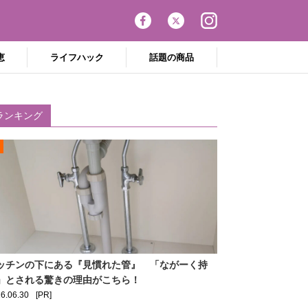
恵
ライフハック
話題の商品
ランキング
ッチンの下にある『見慣れた管』 「ながーく持
」とされる驚きの理由がこちら！
6.06.30
[PR]