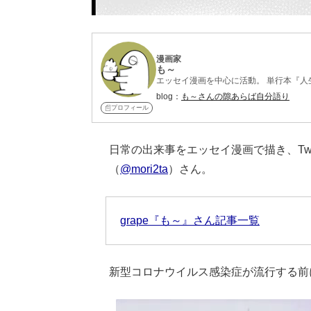
漫画家
も～
エッセイ漫画を中心に活動。 単行本『人
blog：
も～さんの隙あらば自分語り
プロフィール
日常の出来事をエッセイ漫画で描き、Twi
（
@mori2ta
）さん。
grape『も～』さん記事一覧
新型コロナウイルス感染症が流行する前