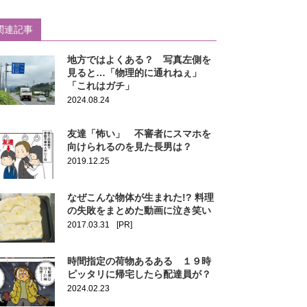
関連記事
地方ではよくある？ 写真左側を
見ると…「物理的に通れねぇ」
「これはガチ」
2024.08.24
友達「怖い」 不審者にスマホを
向けられるのを見た長男は？
2019.12.25
なぜこんな物体が生まれた!? 料理
の失敗をまとめた動画に泣き笑い
2017.03.31
[PR]
時間指定の荷物あるある １９時
ピッタリに帰宅したら配達員が？
2024.02.23