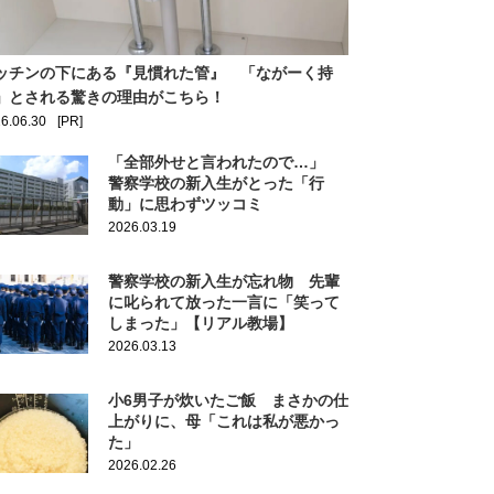
ッチンの下にある『見慣れた管』 「ながーく持
」とされる驚きの理由がこちら！
6.06.30
[PR]
「全部外せと言われたので…」
警察学校の新入生がとった「行
動」に思わずツッコミ
2026.03.19
警察学校の新入生が忘れ物 先輩
に叱られて放った一言に「笑って
しまった」【リアル教場】
2026.03.13
小6男子が炊いたご飯 まさかの仕
上がりに、母「これは私が悪かっ
た」
2026.02.26