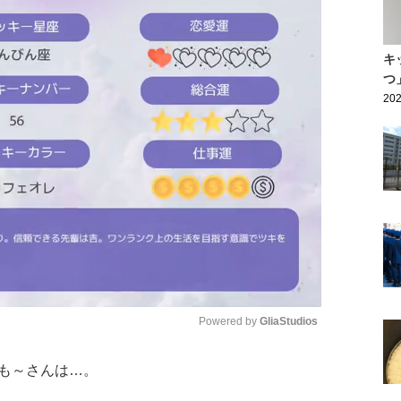
キ
つ
202
Powered by 
GliaStudios
も～さんは…。
Mute