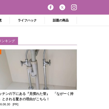
恵
ライフハック
話題の商品
ランキング
ッチンの下にある『見慣れた管』 「ながーく持
」とされる驚きの理由がこちら！
6.06.30
[PR]