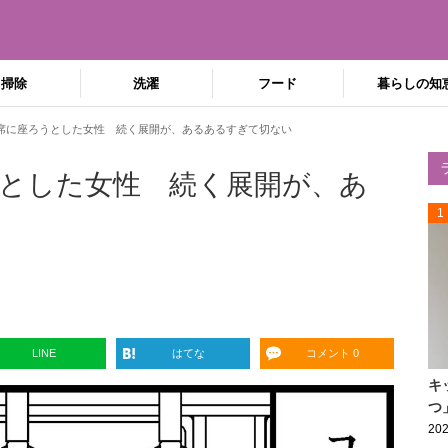
掃除
洗濯
フード
暮らしの知
席に座ろうとした女性 続く展開が、あるあるすぎて切ない
とした女性 続く展開が、あ
1
LINE
はてな
コメント 0
キ
つ
202