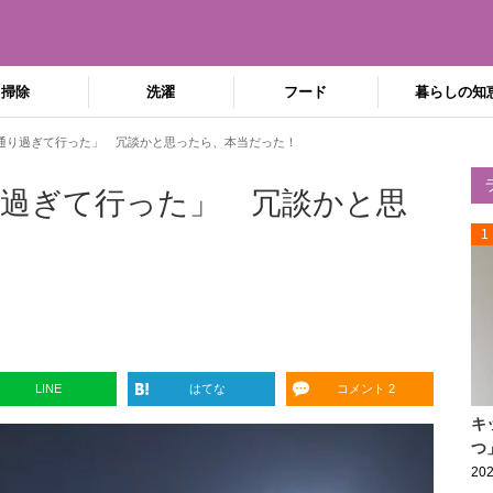
掃除
洗濯
フード
暮らしの知
通り過ぎて行った」 冗談かと思ったら、本当だった！
過ぎて行った」 冗談かと思
1
LINE
はてな
コメント 2
キ
つ
202