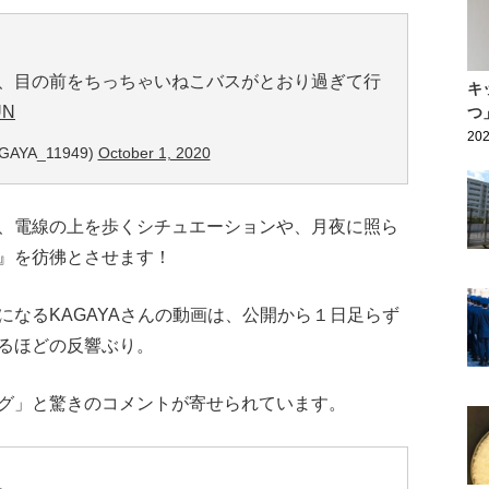
、目の前をちっちゃいねこバスがとおり過ぎて行
キ
UN
つ
202
GAYA_11949)
October 1, 2020
、電線の上を歩くシチュエーションや、月夜に照ら
』を彷彿とさせます！
なるKAGAYAさんの動画は、公開から１日足らず
るほどの反響ぶり。
グ」と驚きのコメントが寄せられています。
。