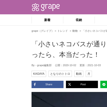
新着
収納
grape（グレイプ）
トレンド
動物
「小さいネコバスが
「小さいネコバスが通り
ったら、本当だった！
By - grape編集部
公開：
2020-10-02
更新：
2021-10-03
KAGAYA
となりのトトロ
動画
月
Share
Post