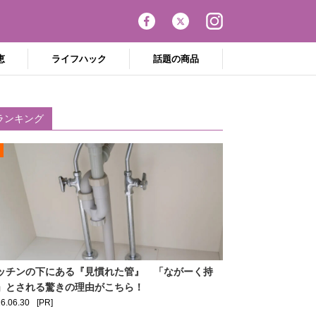
恵
ライフハック
話題の商品
ランキング
ッチンの下にある『見慣れた管』 「ながーく持
」とされる驚きの理由がこちら！
6.06.30
[PR]