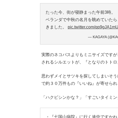
たった今、街が寝静まった午前3時。
ベランダで中秋の名月を眺めていたら
きました。
pic.twitter.com/qp9gJA1m
— KAGAYA (@KA
実際のネコバスよりもミニサイズですが
されるシルエットが、『となりのトトロ
思わずメイとサツキを探してしまいそうに
で約３０万件もの『いいね』が寄せられ
「ハクビシンかな？」「すごいタイミン
・『七国山病院』に行く途中ですかね