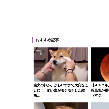
おすすめ記事
柴犬の顔が、かわいすぎて大変なこ
【４４２年
とに！ 飼い主がモチモチした結
惑星食が重
果…
うすぐ！ 