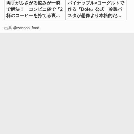
両手がふさがる悩みが一瞬
パイナップル×ヨーグルトで
で解決！ コンビニ袋で『2
作る『Dole』公式 冷製パ
杯のコーヒーを持てる裏ワ
スタが想像より本格的だっ
ザ』が便利すぎ
た
出典
@zennoh_food