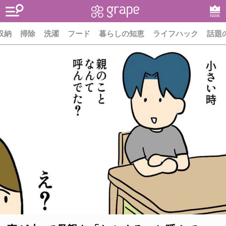
RANK
収納
掃除
洗濯
フード
暮らしの知恵
ライフハック
話題