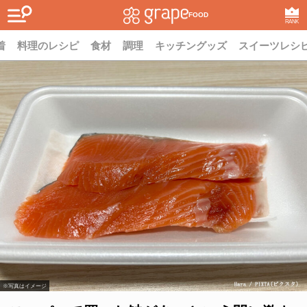
FOOD
RANK
着
料理のレシピ
食材
調理
キッチングッズ
スイーツレシ
※写真はイメージ