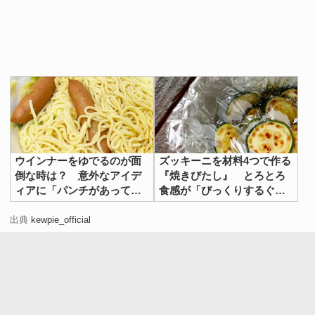
ウインナーをゆでるのが面
ズッキーニを材料4つで作る
倒な時は？ 意外なアイデ
『焼きびたし』 とろとろ
ィアに「パンチがあってう
食感が「びっくりするぐら
まい！」
いおいしい」
出典
kewpie_official