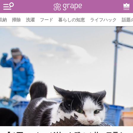
RANK
収納
掃除
洗濯
フード
暮らしの知恵
ライフハック
話題