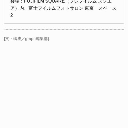
会場：FUJIFILM SQUARE（フジフイルム スクエ
ア）内、富士フイルムフォトサロン 東京 スペース
2
[文・構成／grape編集部]