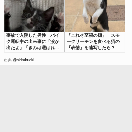
事故で入院した男性 バイ
「これぞ至福の顔」 スモ
ク運転中の出来事に「涙が
ークサーモンを食べる猫の
出たよ」「きみは選ばれ
『表情』を連写したら？
た」
出典
@okirakuoki